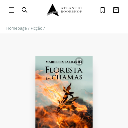
Homepage
/
Ficção
/
FAVORITO