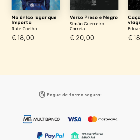
No único lugar que
Verso Preso e Negro
Caça
importa
viag
Simão Guerreiro
Rute Coelho
Correia
Eduar
€
18,00
€
20,00
€
18
Pague de forma segura: