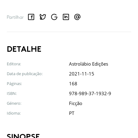
Facebook
Twitter
Google
LinkedIn
Email
Partilhar
DETALHE
Astrolábio Edições
Editora:
2021-11-15
Data de publicação:
168
Páginas:
978-989-37-1932-9
ISBN:
Ficção
Género:
PT
Idioma:
SINOPSE