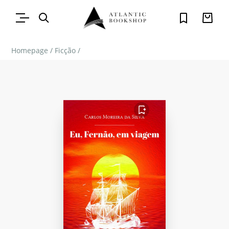
Homepage
/
Ficção
/
FAVORITO