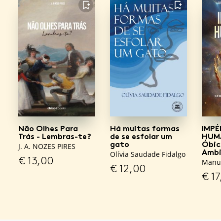
FAVORITO
FAVORITO
Não Olhes Para
Há muitas formas
IMPÉ
Trás - Lembras-te?
de se esfolar um
HUM
gato
Óbic
J. A. NOZES PIRES
Ambi
Olívia Saudade Fidalgo
€
13,00
Manue
€
12,00
€
17