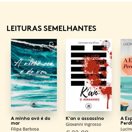
LEITURAS SEMELHANTES
FAVORITO
FAVORITO
A minha avó é do
K'an o assassino
A Es
mar
Perd
Giovanni Ingrosso
Filipa Barbosa
Lucin