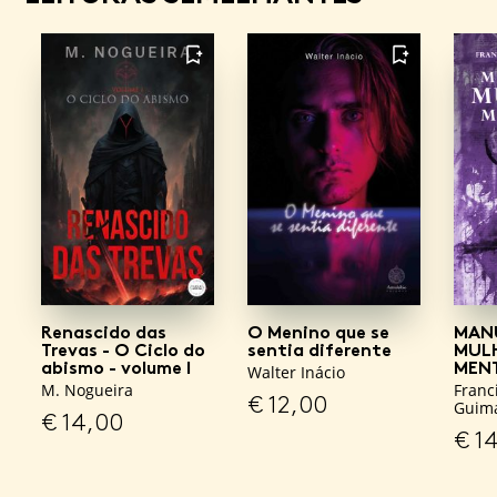
FAVORITO
FAVORITO
Renascido das
O Menino que se
MAN
Trevas - O Ciclo do
sentia diferente
MUL
abismo - volume I
MEN
Walter Inácio
M. Nogueira
Franc
€
12,00
Guim
€
14,00
€
14