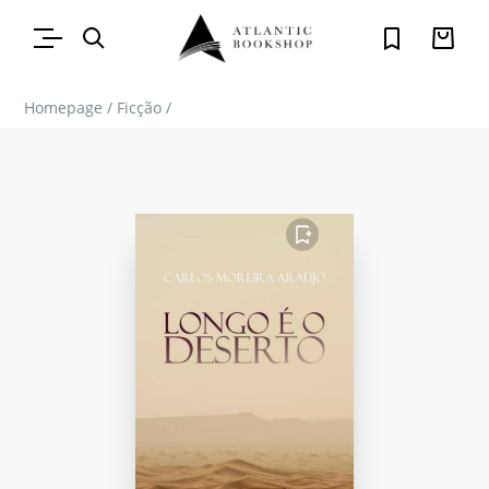
Homepage
/
Ficção
/
FAVORITO