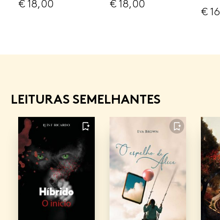
€
18,00
€
18,00
€
16
LEITURAS SEMELHANTES
FAVORITO
FAVORITO