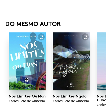
DO MESMO AUTOR
FAVORITO
FAVORITO
Nos Limites Ou Mun
Nos Limites Ngola
Nos 
Cilh
Carlos Feio de Almeida
Carlos Feio de Almeida
Carlo