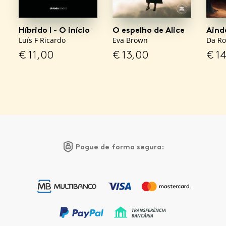
Híbrido I - O início
O espelho de Alice
Aind
Luís F Ricardo
Eva Brown
Da R
€
11,00
€
13,00
€
14
Pague de forma segura: