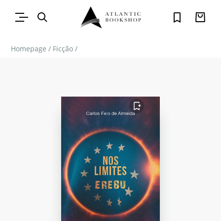
Homepage
/
Ficção
/
FAVORITO