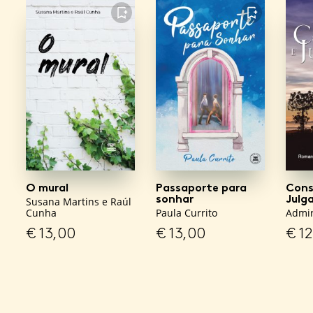
FAVORITO
FAVORITO
O mural
Passaporte para
Cons
sonhar
Julg
Susana Martins e Raúl
Cunha
Paula Currito
Admir
€
13,00
€
13,00
€
12