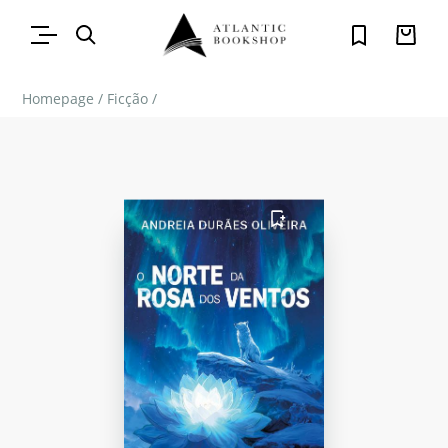
Homepage
/
Ficção
/
FAVORITO