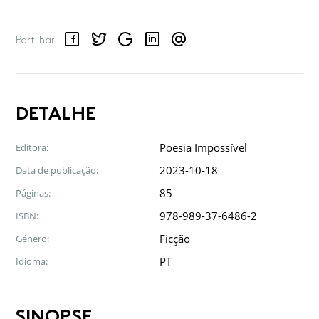
Facebook
Twitter
Google
LinkedIn
Email
Partilhar
DETALHE
Poesia Impossível
Editora:
2023-10-18
Data de publicação:
85
Páginas:
978-989-37-6486-2
ISBN:
Ficção
Género:
PT
Idioma:
SINOPSE