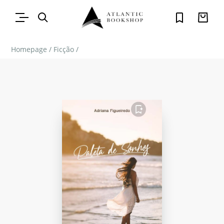
Homepage
/
Ficção
/
FAVORITO