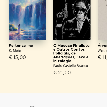
Pertence-me
O Macaco Finalista
Árvo
e Outros Contos
K. Maia
Wagn
Policiais, de
€
15,00
€
11
Aberrações, Sexo e
Mitologia
Paulo Castello Branco
€
21,00