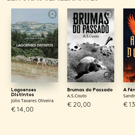
FAVORITO
FAVORITO
Lagoenses
Brumas do Passado
A Fe
Distintos
A.S.Couto
Sandr
Júlio Tavares Oliveira
€
20,00
€
13
€
14,00