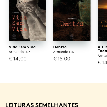
Vida Sem Vida
Dentro
A Tu
Toda
Armando Luz
Armando Luz
Arma
€
14,00
€
15,00
€
14
LEITURAS SEMELHANTES