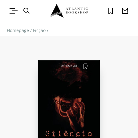
Homepage
/
Ficção
/
FAVORITO