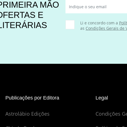
PRIMEIRA MÃO
OFERTAS E
Li e concordo com a
Polí
LITERÁRIAS
as
Condições Gerais de
Publicações por Editora
Legal
Astrolábio Edições
Condições G