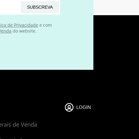
SUBSCREVA
tica de Privacidade
e com
 Venda
do website.
LOGIN
erais de Venda