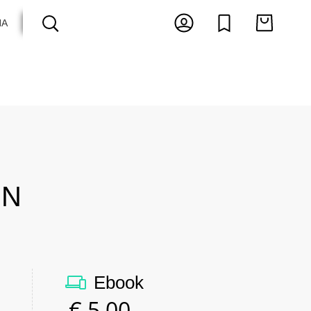
HA
ARTES E ESPECTÁCULOS
ANTOLOGIAS
RN
Ebook
€
5,00