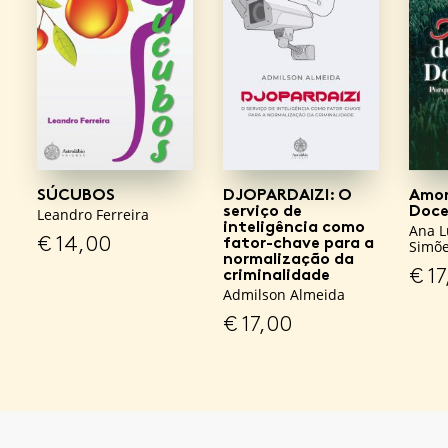
SÚCUBOS
DJOPARDAIZI: O
Amor
serviço de
Doce
Leandro Ferreira
inteligência como
Ana L
€
14,00
fator-chave para a
Simõ
normalização da
€
17
criminalidade
Admilson Almeida
€
17,00