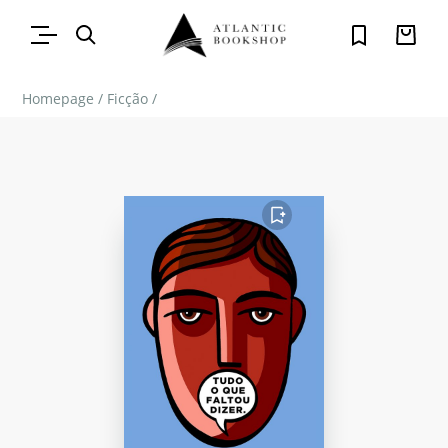
Homepage
/
Ficção
/
FAVORITO