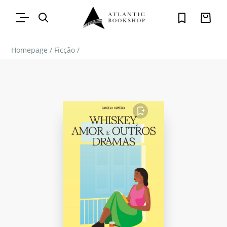
Homepage
/
Ficção
/
FAVORITO