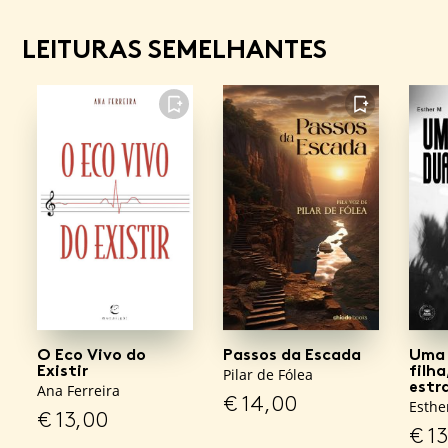
LEITURAS SEMELHANTES
FAVORITO
FAVORITO
O Eco Vivo do
Passos da Escada
Uma 
Existir
filha
Pilar de Fólea
estr
Ana Ferreira
€
14,00
Esthe
€
13,00
€
13