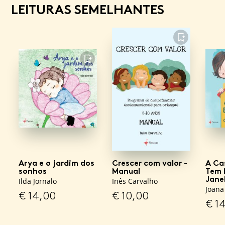
LEITURAS SEMELHANTES
FAVORITO
FAVORITO
Arya e o jardim dos
Crescer com valor -
A Ca
sonhos
Manual
Tem 
Jane
Ilda Jornalo
Inês Carvalho
Joana
€
14,00
€
10,00
€
14