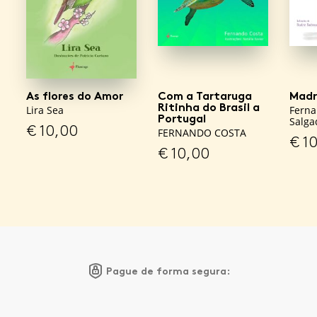
As flores do Amor
Com a Tartaruga
Madr
Ritinha do Brasil a
Lira Sea
Ferna
Portugal
Salga
€
10,00
FERNANDO COSTA
€
10
€
10,00
Pague de forma segura: