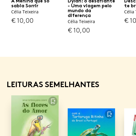
A Menina que só
Dylan: o desafiante
Des
sabia Sorrir
- Uma viagem pelo
te b
mundo da
Célia Teixeira
Célia 
diferença
€
10,00
€
10
Célia Teixeira
€
10,00
LEITURAS SEMELHANTES
FAVORITO
FAVORITO