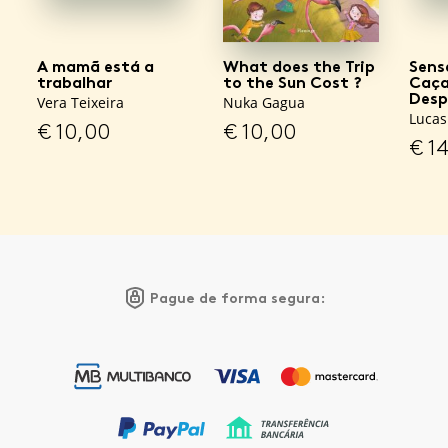
A mamã está a
What does the Trip
Sens
trabalhar
to the Sun Cost ?
Caça
Desp
Vera Teixeira
Nuka Gagua
Lucas
€
10,00
€
10,00
€
14
Pague de forma segura: