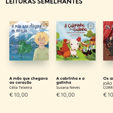
LEITURAS SEMELHANTES
FAVORITO
FAVORITO
A mão que chegava
A cabrinha e a
Os a
ao coração
galinha
JOÃO 
Célia Teixeira
Susana Neves
CORR
€
10,00
€
10,00
€
10