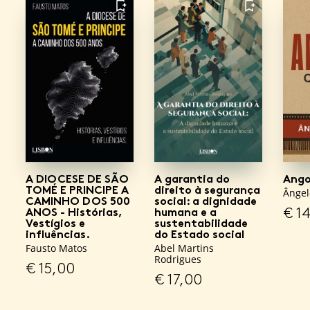
FAVORITO
FAVORITO
A DIOCESE DE SÃO
A garantia do
Ango
TOMÉ E PRINCIPE A
direito à segurança
Ângel
CAMINHO DOS 500
social: a dignidade
€
14
ANOS - Histórias,
humana e a
Vestígios e
sustentabilidade
influências.
do Estado social
Fausto Matos
Abel Martins
Rodrigues
€
15,00
€
17,00