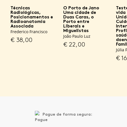
Técnicas
O Porto de Jano
Test
Radiológicas,
Uma cidade de
vida
Posicionamentos e
Duas Caras, o
Unid
Radioanatomia
Porto entre
Cuid
Associada
Liberais e
Inten
Miguelistas
Prof
Frederico Francisco
saú
João Paulo Luz
€
38,00
doen
€
22,00
Famil
Júlia
€
16
Pague de forma segura: