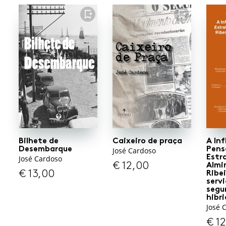
FAVORITO
FAVORITO
Bilhete de
Caixeiro de praça
A Inf
Desembarque
Pen
José Cardoso
Estr
José Cardoso
€
12,00
Almi
€
13,00
Ribei
serv
segu
hibr
José 
€
12