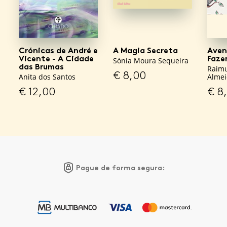
Crónicas de André e
A Magia Secreta
Aven
Vicente - A Cidade
Faze
Sónia Moura Sequeira
das Brumas
Raim
€
8,00
Anita dos Santos
Almei
€
12,00
€
8
Pague de forma segura: