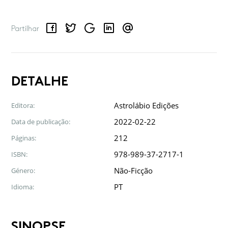
Facebook
Twitter
Google
LinkedIn
Email
Partilhar
DETALHE
Astrolábio Edições
Editora:
2022-02-22
Data de publicação:
212
Páginas:
978-989-37-2717-1
ISBN:
Não-Ficção
Género:
PT
Idioma:
SINOPSE