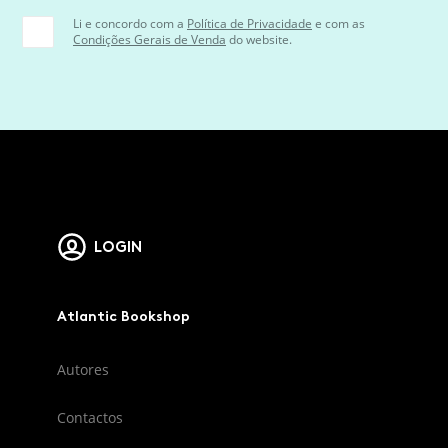
Li e concordo com a
Política de Privacidade
e com as
Condições Gerais de Venda
do website.
LOGIN
Atlantic Bookshop
Autores
Contactos