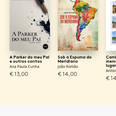
A Parker do meu Pai
Sob a Espuma do
Cami
e outros contos
Meridiano
memó
luga
Ana Paula Cunha
João Romão
Antón
€
13,00
€
14,00
€
14