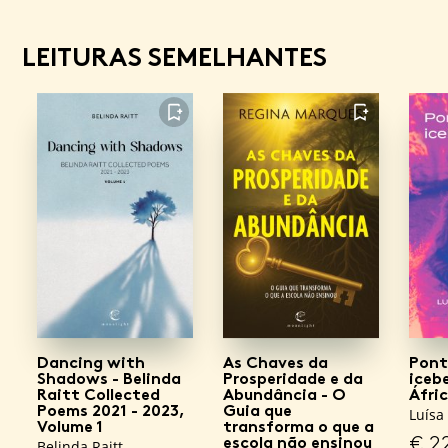
LEITURAS SEMELHANTES
FAVORITO
FAVORITO
Dancing with
As Chaves da
Pont
Shadows - Belinda
Prosperidade e da
iceb
Raitt Collected
Abundância - O
Áfri
Poems 2021 - 2023,
Guia que
Luísa
Volume 1
transforma o que a
€
2
escola não ensinou
Belinda Raitt