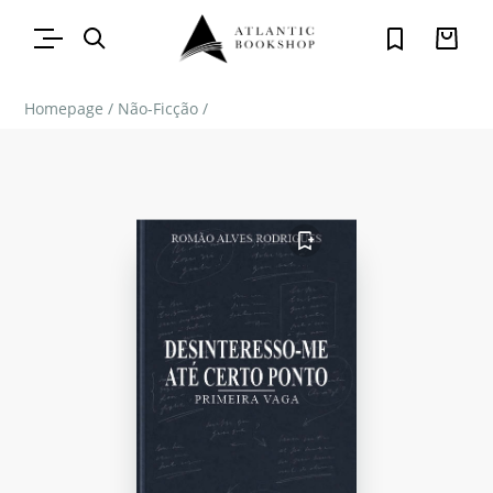
Homepage
/
Não-Ficção
/
FAVORITO