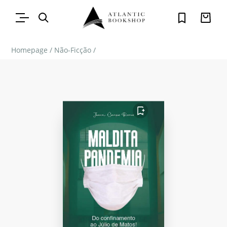
Homepage
/
Não-Ficção
/
FAVORITO