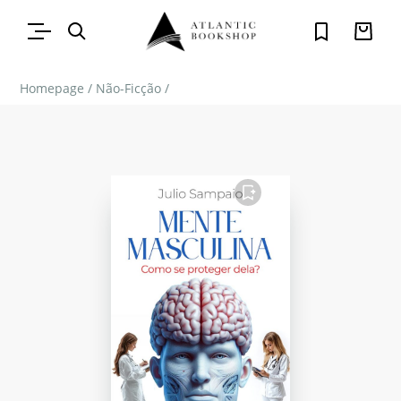
Homepage
/
Não-Ficção
/
FAVORITO