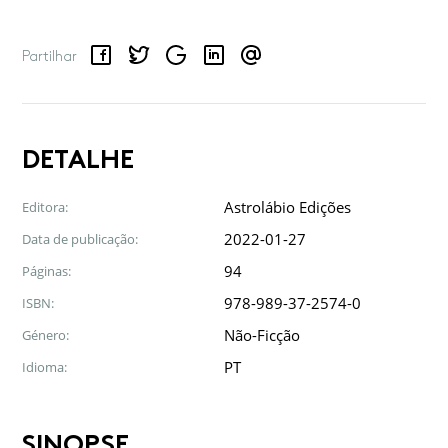
Facebook
Twitter
Google
LinkedIn
Email
Partilhar
DETALHE
Astrolábio Edições
Editora:
2022-01-27
Data de publicação:
94
Páginas:
978-989-37-2574-0
ISBN:
Não-Ficção
Género:
PT
Idioma:
SINOPSE