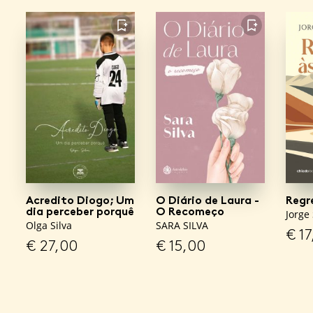
FAVORITO
FAVORITO
Acredito Diogo; Um
O Diário de Laura -
Regr
dia perceber porquê
O Recomeço
Jorge 
Olga Silva
SARA SILVA
€
17
€
27,00
€
15,00