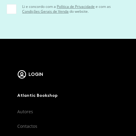
Li e concordo com a
Política de Privacidade
e com as
Condições Gerais de Venda
do website.
LOGIN
Atlantic Bookshop
Autores
Contactos