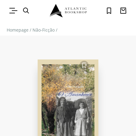
Homepage
/
Não-Ficção
/
FAVORITO