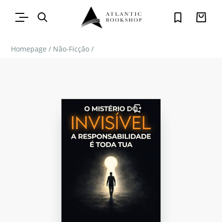
Homepage
/
Não-Ficção
/
FAVORITO