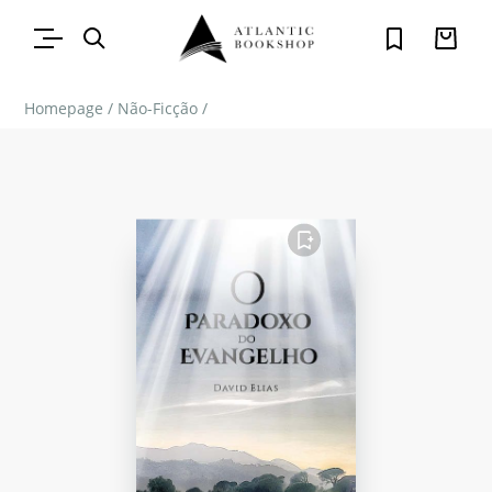
Homepage
/
Não-Ficção
/
FAVORITO