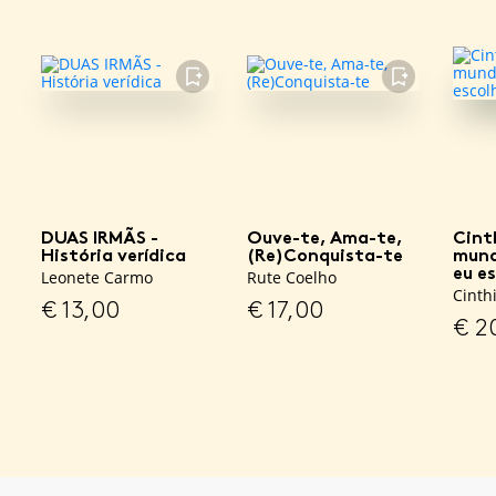
FAVORITO
FAVORITO
DUAS IRMÃS -
Ouve-te, Ama-te,
Cint
História verídica
(Re)Conquista-te
mund
eu es
Leonete Carmo
Rute Coelho
Cinth
€
13,00
€
17,00
€
2