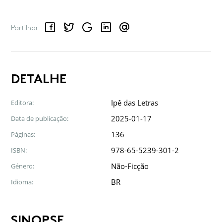
Facebook
Twitter
Google
LinkedIn
Email
Partilhar
DETALHE
Ipê das Letras
Editora:
2025-01-17
Data de publicação:
136
Páginas:
978-65-5239-301-2
ISBN:
Não-Ficção
Género:
BR
Idioma:
SINOPSE