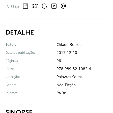
Facebook
Twitter
Google
LinkedIn
Email
Partilhar
DETALHE
Chiado Books
Editora:
2017-12-10
Data de publicação:
96
Páginas:
978-989-52-1082-4
ISBN:
Palavras Soltas
Colecção:
Não-Ficção
Género:
Pt/Br
Idioma:
SINOPSE