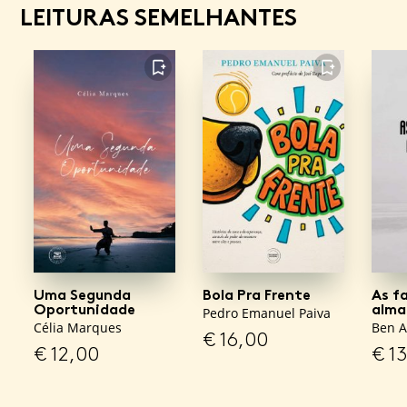
LEITURAS SEMELHANTES
FAVORITO
FAVORITO
Uma Segunda
Bola Pra Frente
As f
Oportunidade
alma
Pedro Emanuel Paiva
Célia Marques
Ben 
€
16,00
€
12,00
€
13