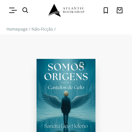
Homepage
/
Não-Ficção
/
FAVORITO