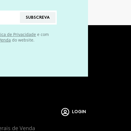
SUBSCREVA
tica de Privacidade
e com
 Venda
do website.
LOGIN
erais de Venda