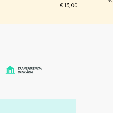
€
€
13,00