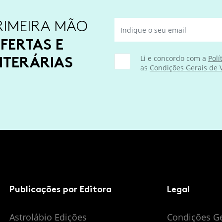
RIMEIRA MÃO
FERTAS E
ITERÁRIAS
Li e concordo com a
Polí
as
Condições Gerais de
Publicações por Editora
Legal
Astrolábio Edições
Condições G