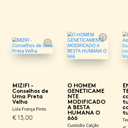
FAVORITO
FAVORITO
MIZIFI -
O HOMEM
E
Conselhos de
GENETICAME
TE
Uma Preta
NTE
c
Velha
MODIFICADO
t
A BESTA
c
Lola França Pinto
HUMANA O
t
€
13,00
666
Te
Custódio Calção