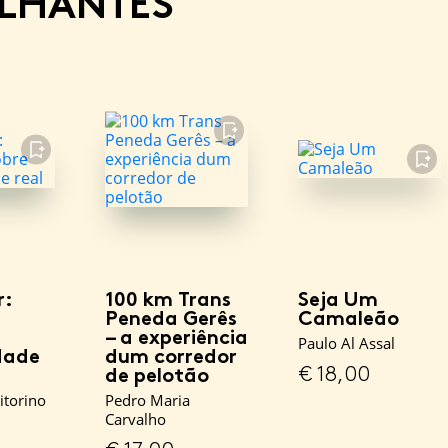
ELHANTES
FAVORITO
FAVORITO
FAVORITO
r:
100 km Trans
Seja Um
Peneda Gerês
Camaleão
– a experiência
Paulo Al Assal
dade
dum corredor
€
18,00
de pelotão
itorino
Pedro Maria
Carvalho