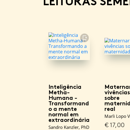
LEITURAS SEM
FAVORITO
Inteligência
Materna
Metha-
vivências
Humana -
sobre
Transformand
materni
o a mente
real
normal em
Marli Lopo V
extraordinária
€
17,00
Sandro Kanzler, PhD