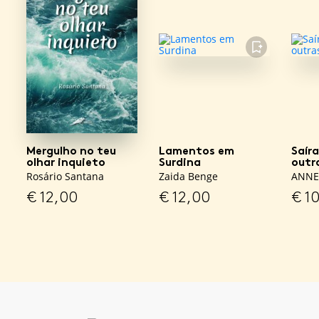
FAVORITO
Mergulho no teu
Lamentos em
Saír
olhar inquieto
Surdina
outr
Rosário Santana
Zaida Benge
ANNE
€
12,00
€
12,00
€
10