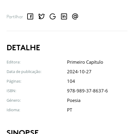
Facebook
Twitter
Google
LinkedIn
Email
Partilhar
DETALHE
Primeiro Capítulo
Editora:
2024-10-27
Data de publicação:
104
Páginas:
978-989-37-8637-6
ISBN:
Poesia
Género:
PT
Idioma:
SINOPSE