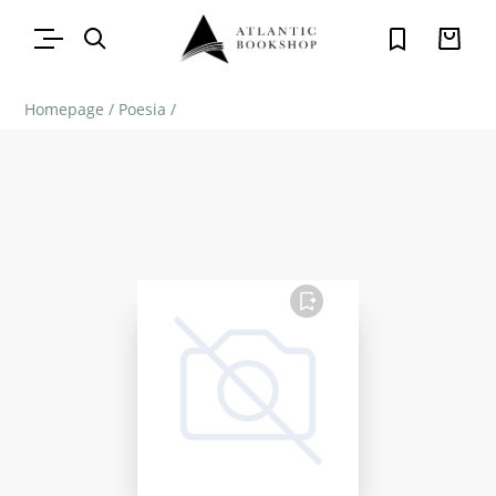
Homepage
/
Poesia
/
FAVORITO