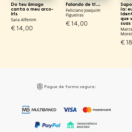
Do teu âmago
Falando de ti…
Sapo
canta o meu arco-
ia: 
Feliciano Joaquim
íris
iden
Figueiras
que 
Sara Alfenim
€
14,00
suas
€
14,00
Marce
Morei
€
18
Pague de forma segura: