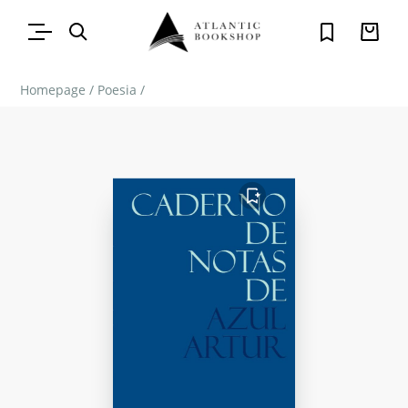
Homepage
/
Poesia
/
FAVORITO