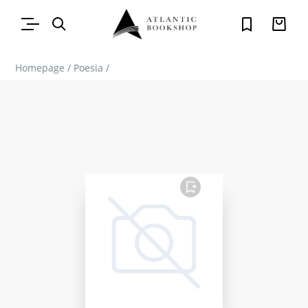
Homepage
/
Poesia
/
FAVORITO