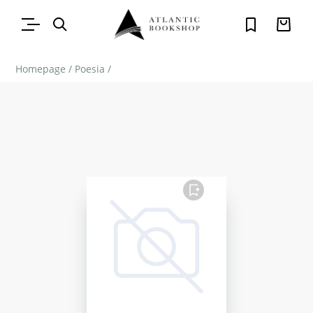
Homepage
/
Poesia
/
FAVORITO