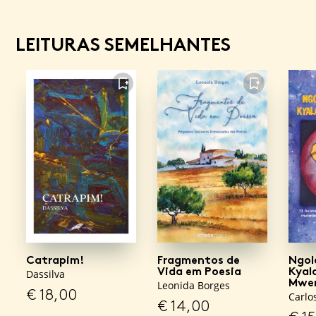
LEITURAS SEMELHANTES
FAVORITO
FAVORITO
Catrapim!
Fragmentos de
Ngol
Vida em Poesia
Kyal
Dassilva
Mwe
Leonida Borges
€
18,00
Carlo
€
14,00