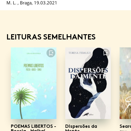
M. L. , Braga, 19.03.2021
LEITURAS SEMELHANTES
FAVORITO
FAVORITO
POEMAS LIBERTOS -
Dispersões da
Sear
Poesia - Haikai –
Mente