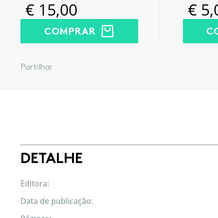
€
15,00
€
5,
COMPRAR
C
Partilhar
Facebook
Twitter
Google
LinkedIn
Email
DETALHE
Editora:
Data de publicação: