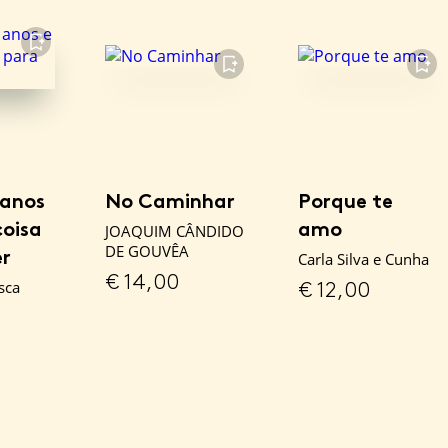
FAVORITO
FAVORITO
FAVORITO
 anos
No Caminhar
Porque te
coisa
amo
JOAQUIM CÂNDIDO
DE GOUVÊA
er
Carla Silva e Cunha
€
14,00
sca
€
12,00