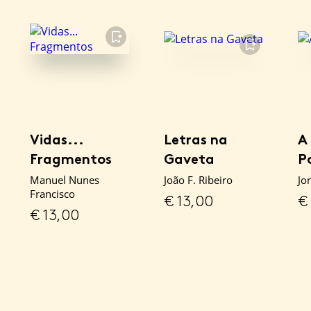
FAVORITO
FAVORITO
Vidas...
Letras na
A
Fragmentos
Gaveta
P
Manuel Nunes
João F. Ribeiro
Jo
Francisco
€
13,00
€
€
13,00