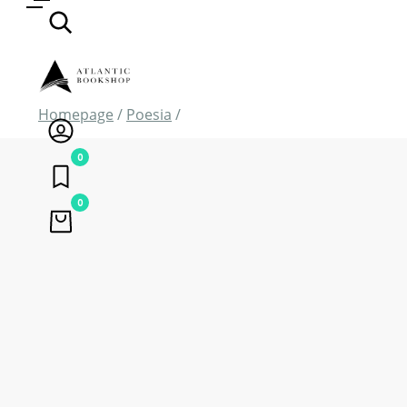
Homepage
/
Poesia
/
0
0