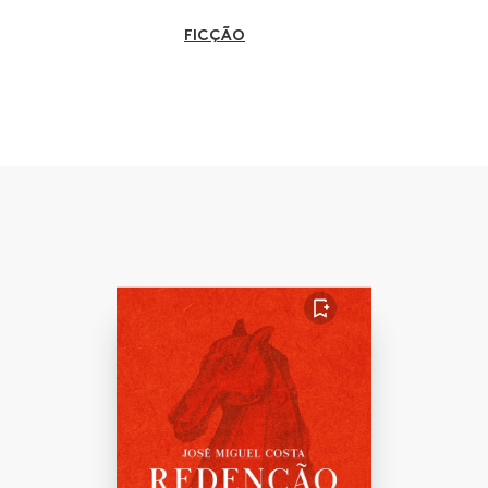
FICÇÃO
NÃO-FICÇÃO
INFANTO-JUVENIS
POESIA
FAVORITO
BIOGRAFIA
COZINHA
ARTES E ESPECTÁCULOS