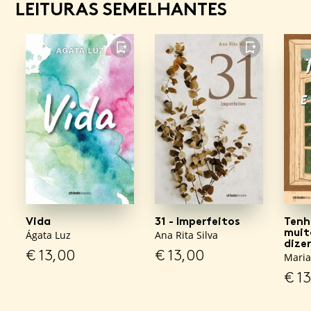
LEITURAS SEMELHANTES
FAVORITO
FAVORITO
Vida
31 - Imperfeitos
Tenh
muit
Ágata Luz
Ana Rita Silva
dizer
€
13,00
€
13,00
Maria
€
13