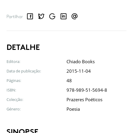
Facebook
Twitter
Google
LinkedIn
Email
Partilhar
DETALHE
Chiado Books
Editora:
2015-11-04
Data de publicação:
48
Páginas:
978-989-51-5694-8
ISBN:
Prazeres Poéticos
Colecção:
Poesia
Género:
SINOPSE