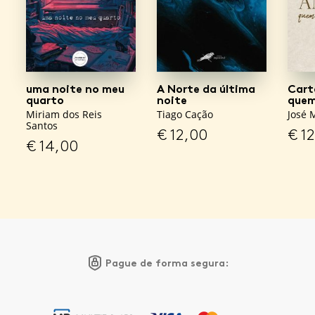
uma noite no meu
A Norte da última
Cart
quarto
noite
quem
Miriam dos Reis
Tiago Cação
José 
Santos
€
12,00
€
12
€
14,00
Pague de forma segura: