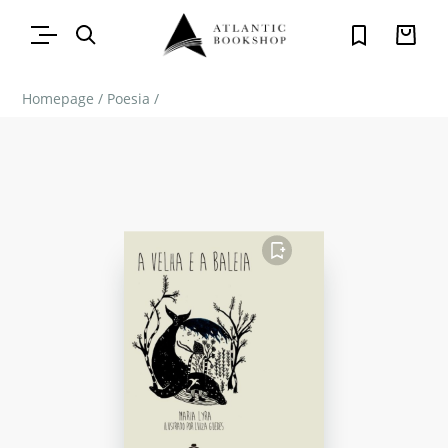
Homepage
/
Poesia
/
FAVORITO