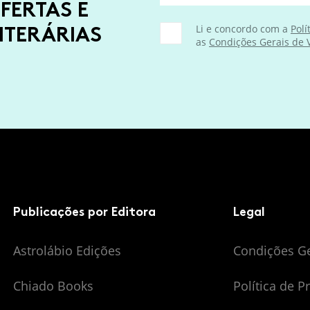
FERTAS E
ITERÁRIAS
Li e concordo com a
Polí
as
Condições Gerais de
Publicações por Editora
Legal
Astrolábio Edições
Condições G
Chiado Books
Política de P