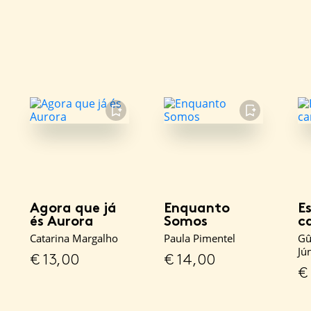
FAVORITO
FAVORITO
Agora que já
Enquanto
Es
és Aurora
Somos
c
Catarina Margalho
Paula Pimentel
Gû
Jú
€
13,00
€
14,00
€