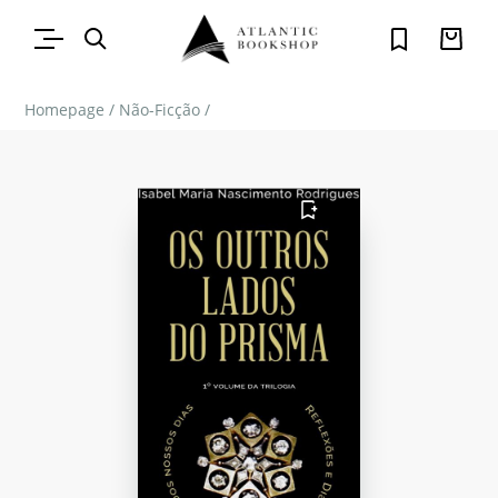
Homepage
/
Não-Ficção
/
FAVORITO