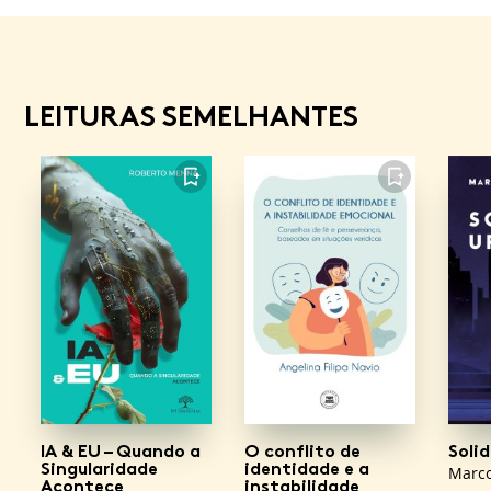
LEITURAS SEMELHANTES
FAVORITO
FAVORITO
IA & EU – Quando a
O conflito de
Soli
Singularidade
identidade e a
Marco
Acontece
instabilidade