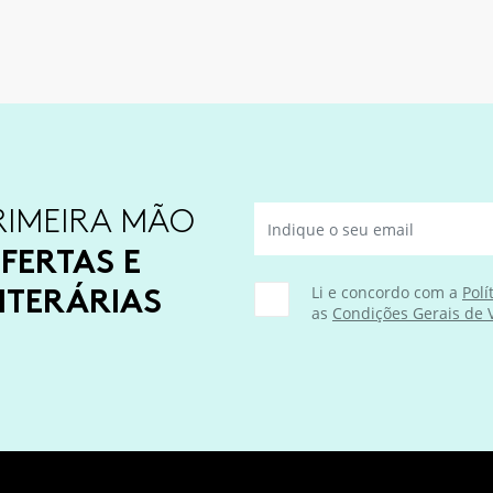
RIMEIRA MÃO
FERTAS E
ITERÁRIAS
Li e concordo com a
Polí
as
Condições Gerais de