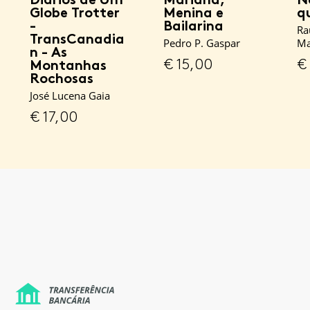
Globe Trotter
Menina e
q
-
Bailarina
Ra
TransCanadia
Pedro P. Gaspar
Ma
n - As
€
15,00
€
Montanhas
Rochosas
José Lucena Gaia
€
17,00