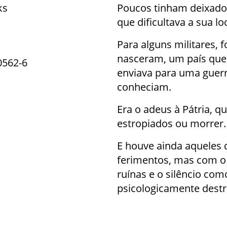
ks
Poucos tinham deixado r
que dificultava a sua l
Para alguns militares, 
nasceram, um país que
0562-6
enviava para uma guerr
conheciam.
Era o adeus à Pátria, q
estropiados ou morrer
E houve ainda aqueles 
ferimentos, mas com o
ruínas e o silêncio co
psicologicamente dest