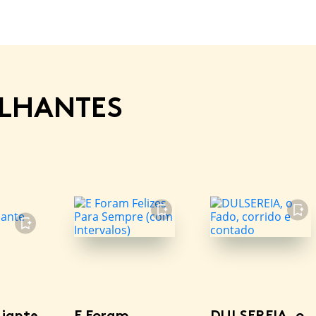
ELHANTES
FAVORITO
FAVORITO
FAVORITO
jante
E Foram
DULSEREIA, o