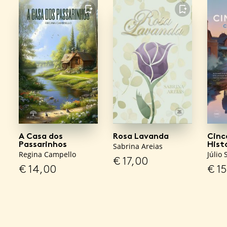
FAVORITO
FAVORITO
A Casa dos
Rosa Lavanda
Cinc
Passarinhos
Hist
Sabrina Areias
Regina Campello
Júlio 
€
17,00
€
14,00
€
15