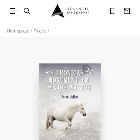
Homepage
/
Ficção
/
FAVORITO