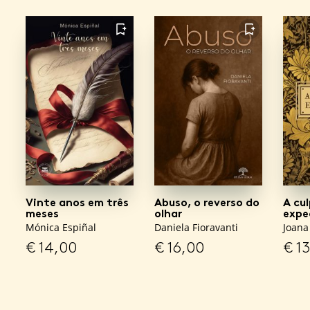
FAVORITO
FAVORITO
Vinte anos em três
Abuso, o reverso do
A cu
meses
olhar
expe
Mónica Espiñal
Daniela Fioravanti
Joana
€
14,00
€
16,00
€
13