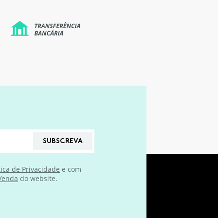
SUBSCREVA
tica de Privacidade
e com
 Venda
do website.