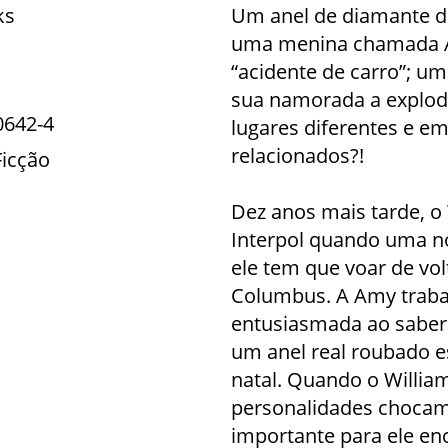
ks
Um anel de diamante da
uma menina chamada A
“acidente de carro”; um 
sua namorada a explod
0642-4
lugares diferentes e em
relacionados?!
Ficção
Dez anos mais tarde, o 
Interpol quando uma no
ele tem que voar de vo
Columbus. A Amy trabalh
entusiasmada ao saber
um anel real roubado 
natal. Quando o Willia
personalidades chocam
importante para ele enc