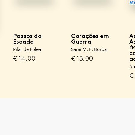
Passos da
Corações em
A
Escada
Guerra
A
á
Pilar de Fólea
Sarai M. F. Borba
c
€
14,00
€
18,00
a
An
€