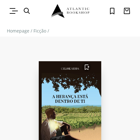
Homepage
/
Ficção
/
FAVORITO