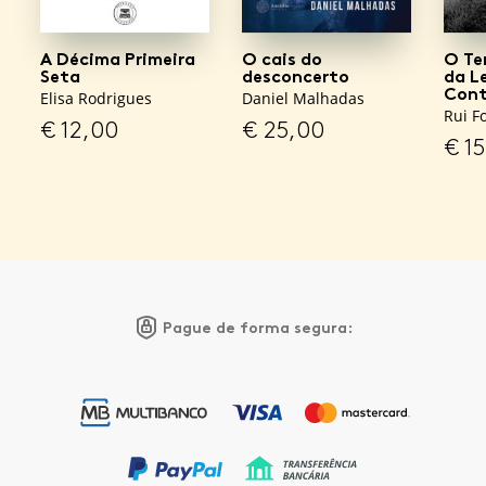
A Décima Primeira
O cais do
O Te
Seta
desconcerto
da L
Cont
Elisa Rodrigues
Daniel Malhadas
Rui F
€
12,00
€
25,00
€
15
Pague de forma segura: