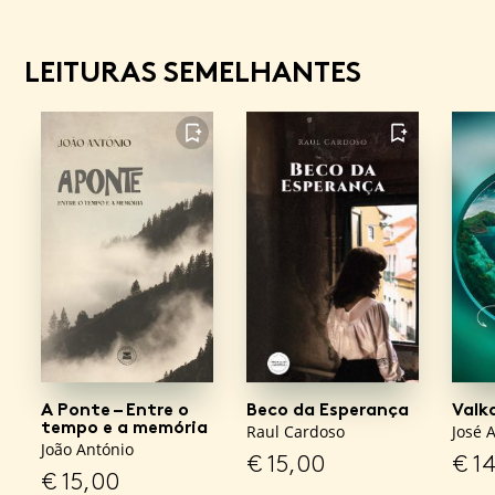
LEITURAS SEMELHANTES
FAVORITO
FAVORITO
A Ponte – Entre o
Beco da Esperança
Valk
tempo e a memória
Raul Cardoso
José 
João António
€
15,00
€
14
€
15,00