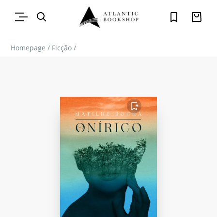
Homepage
/
Ficção
/
FAVORITO