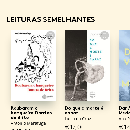
LEITURAS SEMELHANTES
FAVORITO
FAVORITO
Roubaram o
Do que a morte é
Dar 
banqueiro Dantas
capaz
Med
de Brito
Lúcia da Cruz
Ana R
António Marafuga
€
17,00
€
14