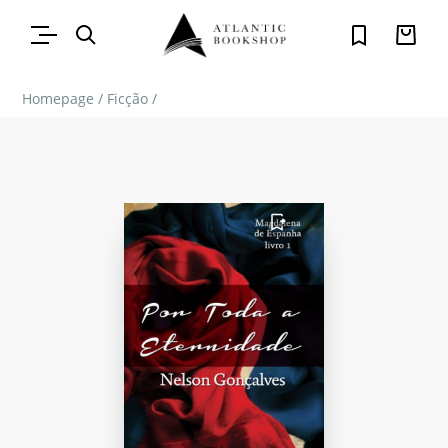
Homepage
/
Ficção
/
FAVORITO