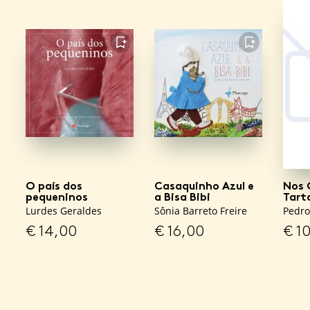
FAVORITO
FAVORITO
O país dos
Casaquinho Azul e
Nos 
pequeninos
a Bisa Bibi
Tart
Lurdes Geraldes
Sônia Barreto Freire
Pedro
€
14,00
€
16,00
€
10