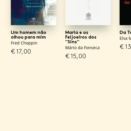
Um homem não
Maria e os
Da T
olhou para mim
Feijoeiros dos
Elsa 
''Sins''
Fred Choppin
€
13
Mário da Fonseca
€
17,00
€
15,00