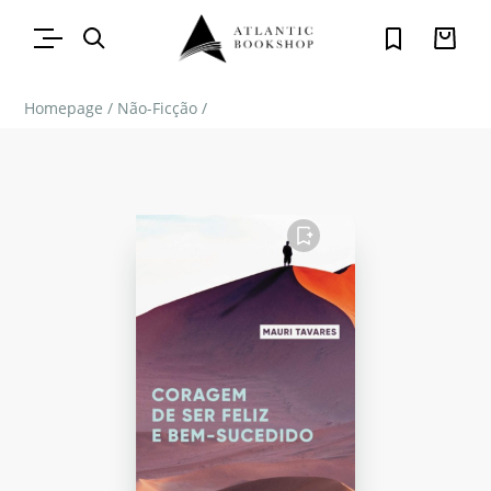
Homepage
/
Não-Ficção
/
FAVORITO